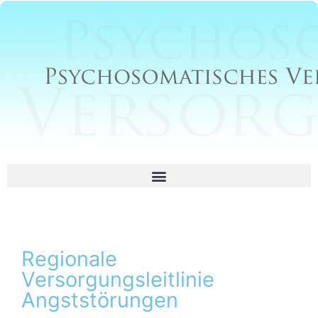
Zum
Inhalt
springen
Regionale
Versorgungsleitlinie
Angststörungen