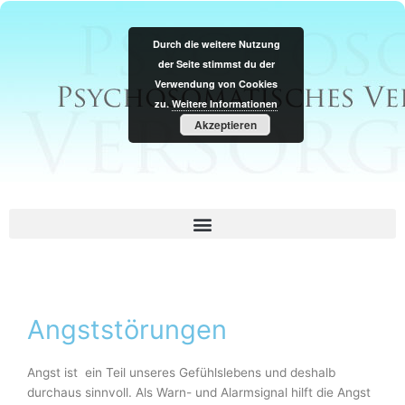
Zum
Inhalt
Durch die weitere Nutzung
springen
der Seite stimmst du der
Verwendung von Cookies
zu.
Weitere Informationen
Akzeptieren
Angststörungen
Angst ist ein Teil unseres Gefühlslebens und deshalb
durchaus sinnvoll. Als Warn- und Alarmsignal hilft die Angst